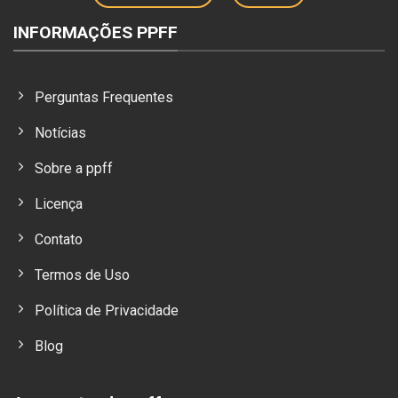
INFORMAÇÕES PPFF
Perguntas Frequentes
Notícias
Sobre a ppff
Licença
Contato
Termos de Uso
Política de Privacidade
Blog