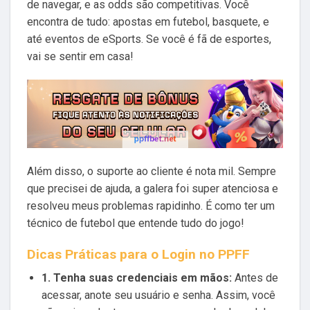
de navegar, e as odds são competitivas. Você
encontra de tudo: apostas em futebol, basquete, e
até eventos de eSports. Se você é fã de esportes,
vai se sentir em casa!
Além disso, o suporte ao cliente é nota mil. Sempre
que precisei de ajuda, a galera foi super atenciosa e
resolveu meus problemas rapidinho. É como ter um
técnico de futebol que entende tudo do jogo!
Dicas Práticas para o Login no PPFF
1. Tenha suas credenciais em mãos:
Antes de
acessar, anote seu usuário e senha. Assim, você