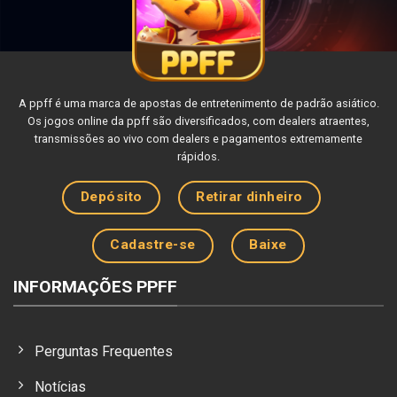
A ppff é uma marca de apostas de entretenimento de padrão asiático.
Os jogos online da ppff são diversificados, com dealers atraentes,
transmissões ao vivo com dealers e pagamentos extremamente
rápidos.
Depósito
Retirar dinheiro
Cadastre-se
Baixe
INFORMAÇÕES PPFF
Perguntas Frequentes
Notícias