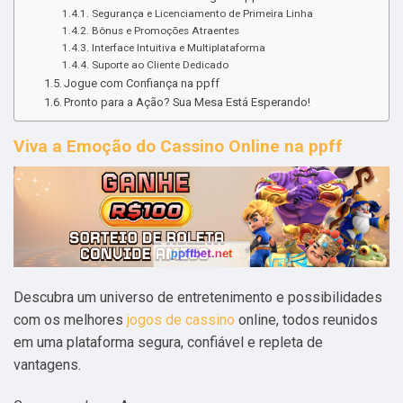
Segurança e Licenciamento de Primeira Linha
Bônus e Promoções Atraentes
Interface Intuitiva e Multiplataforma
Suporte ao Cliente Dedicado
Jogue com Confiança na ppff
Pronto para a Ação? Sua Mesa Está Esperando!
Viva a Emoção do Cassino Online na ppff
Descubra um universo de entretenimento e possibilidades
com os melhores
jogos de cassino
online, todos reunidos
em uma plataforma segura, confiável e repleta de
vantagens.