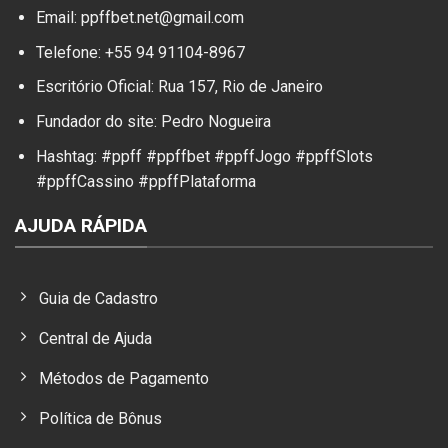
Email:
ppffbet.net@gmail.com
Telefone: +55 94 91104-8967
Escritório Oficial: Rua 157, Rio de Janeiro
Fundador do site: Pedro Nogueira
Hashtag: #ppff #ppffbet #ppffJogo #ppffSlots
#ppffCassino #ppffPlataforma
AJUDA RÁPIDA
Guia de Cadastro
Central de Ajuda
Métodos de Pagamento
Política de Bônus