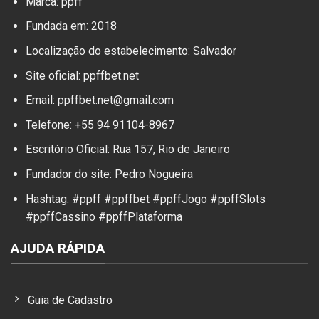
Marca: ppff
Fundada em: 2018
Localização do estabelecimento: Salvador
Site oficial: ppffbet.net
Email:
ppffbet.net@gmail.com
Telefone: +55 94 91104-8967
Escritório Oficial: Rua 157, Rio de Janeiro
Fundador do site: Pedro Nogueira
Hashtag: #ppff #ppffbet #ppffJogo #ppffSlots
#ppffCassino #ppffPlataforma
AJUDA RÁPIDA
Guia de Cadastro