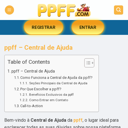
Skip
to
content
REGISTRAR
ENTRAR
ppff – Central de Ajuda
Table of Contents
ppff – Central de Ajuda
Como Funciona a Central de Ajuda da ppff?
Seções Principais da Central de Ajuda
Por Que Escolher a ppff?
Benefícios Exclusivos da ppff
Como Entrar em Contato
Call-to-Action
Bem-vindo à
Central de Ajuda
da
ppff
, o lugar ideal para
esclarecer todas as suas dúvidas sobre nossa plataforma.