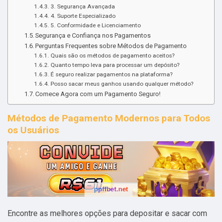
3. Segurança Avançada
4. Suporte Especializado
5. Conformidade e Licenciamento
Segurança e Confiança nos Pagamentos
Perguntas Frequentes sobre Métodos de Pagamento
Quais são os métodos de pagamento aceitos?
Quanto tempo leva para processar um depósito?
É seguro realizar pagamentos na plataforma?
Posso sacar meus ganhos usando qualquer método?
Comece Agora com um Pagamento Seguro!
Métodos de Pagamento Modernos para Todos
os Usuários
Encontre as melhores opções para depositar e sacar com