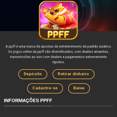
A ppff é uma marca de apostas de entretenimento de padrão asiático.
Os jogos online da ppff são diversificados, com dealers atraentes,
transmissões ao vivo com dealers e pagamentos extremamente
rápidos.
Depósito
Retirar dinheiro
Cadastre-se
Baixe
INFORMAÇÕES PPFF