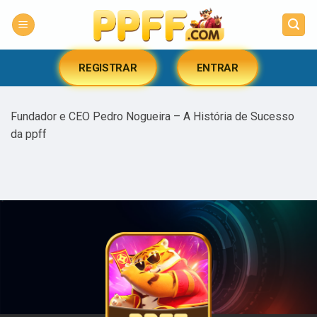
Skip
to
content
REGISTRAR
ENTRAR
Fundador e CEO Pedro Nogueira – A História de Sucesso
da ppff