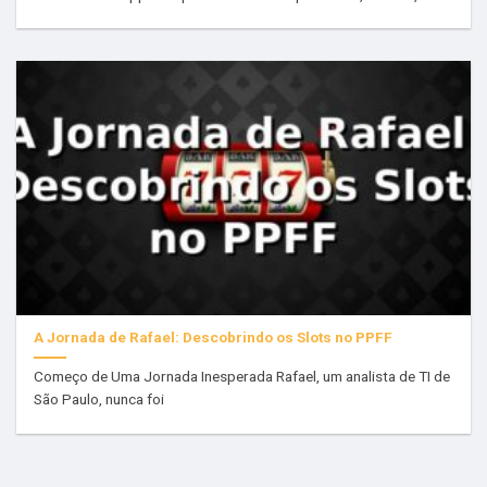
A Jornada de Rafael: Descobrindo os Slots no PPFF
Começo de Uma Jornada Inesperada Rafael, um analista de TI de
São Paulo, nunca foi