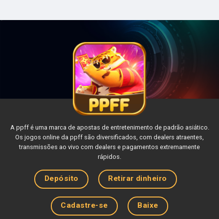
A ppff é uma marca de apostas de entretenimento de padrão asiático.
Os jogos online da ppff são diversificados, com dealers atraentes,
transmissões ao vivo com dealers e pagamentos extremamente
rápidos.
Depósito
Retirar dinheiro
Cadastre-se
Baixe