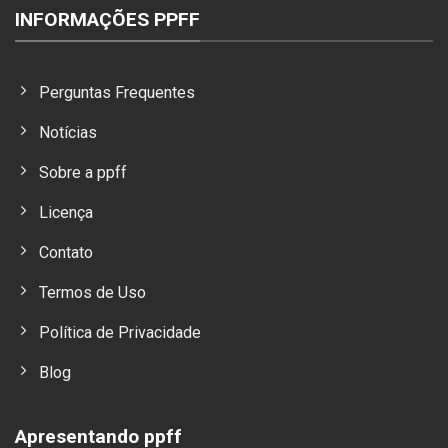
INFORMAÇÕES PPFF
Perguntas Frequentes
Notícias
Sobre a ppff
Licença
Contato
Termos de Uso
Política de Privacidade
Blog
Apresentando ppff