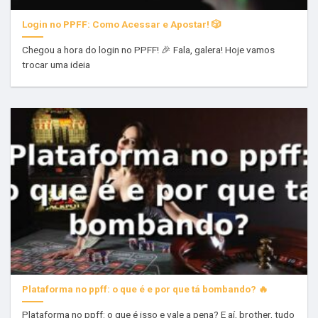
Login no PPFF: Como Acessar e Apostar! 🎲
Chegou a hora do login no PPFF! 🎉 Fala, galera! Hoje vamos
trocar uma ideia
Plataforma no ppff: o que é e por que tá bombando? 🔥
Plataforma no ppff: o que é isso e vale a pena? E aí, brother, tudo